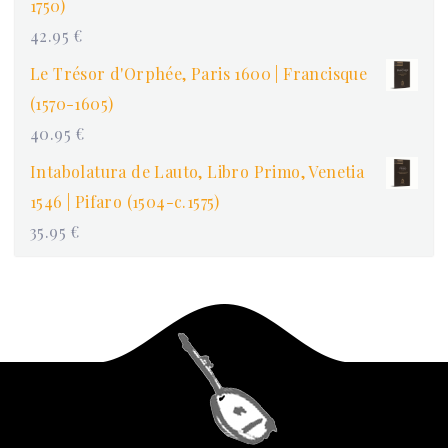
1750)
42.95
€
Le Trésor d'Orphée, Paris 1600 | Francisque
(1570-1605)
40.95
€
Intabolatura de Lauto, Libro Primo, Venetia
1546 | Pifaro (1504-c.1575)
35.95
€